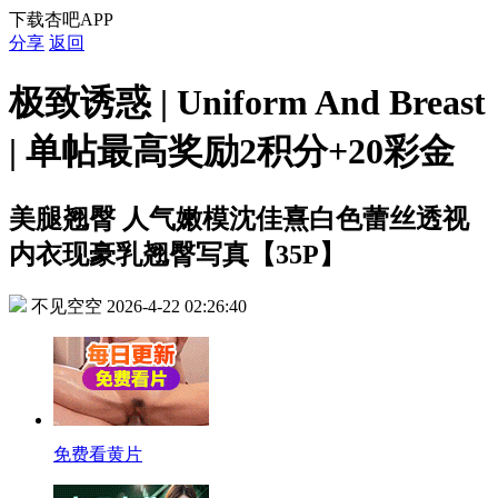
下载杏吧APP
分享
返回
极致诱惑 | Uniform And Breast
| 单帖最高奖励2积分+20彩金
美腿翘臀
人 气 嫩模沈佳熹白色蕾丝透视
内衣现豪乳翘臀写 真 【35P】
不见空空
2026-4-22 02:26:40
免费看黄片