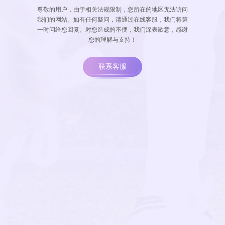
尊敬的用户，由于相关法规限制，您所在的地区无法访问
我们的网站。如有任何疑问，请通过在线客服，我们将第
一时问给您回复。对您造成的不便，我们深表歉意，感谢
您的理解与支持！
联系客服