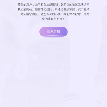
尊敬的用户，由于相关法规限制，您所在的地区无法访问
我们的网站。如有任何疑问，请通过在线客服，我们将第
一时问给您回复。对您造成的不便，我们深表歉意，感谢
您的理解与支持！
联系客服