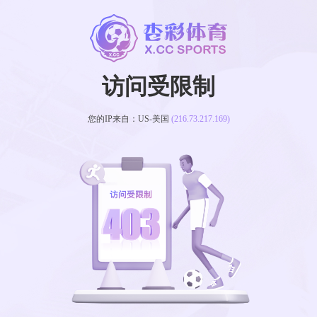
访问受限制
您的IP来自：US-美国
(216.73.217.169)