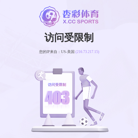
访问受限制
您的IP来自：US-美国
(216.73.217.15)